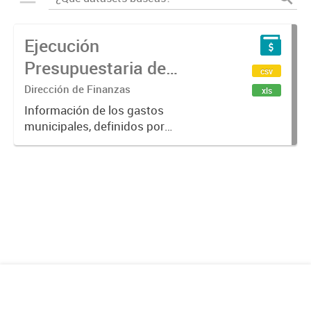
Ejecución
Presupuestaria de
csv
Gastos
Dirección de Finanzas
xls
Información de los gastos
municipales, definidos por
secretarias, actividades,
clasificación por objeto y montos
en todas las etapas
presupuestarias, actualizado y
adecuado a lo dispuesto por...