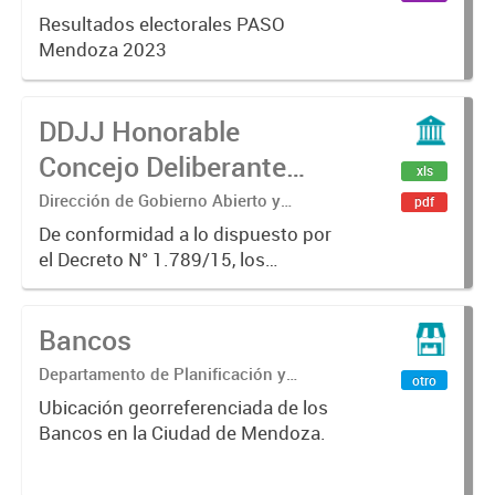
Gobierno Abierto
Resultados electorales PASO
Mendoza 2023
DDJJ Honorable
Concejo Deliberante
xls
2019 - 2023
Dirección de Gobierno Abierto y
pdf
Participación Ciudadana
De conformidad a lo dispuesto por
el Decreto N° 1.789/15, los
funcionarios y empleados
comprendidos en el artículo 2, 12 y
Bancos
13 de dicha norma, están obligados
a presentar la Declaración Jurada...
Departamento de Planificación y
otro
Gestión de Datos
Ubicación georreferenciada de los
Bancos en la Ciudad de Mendoza.