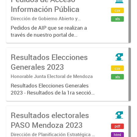
Información Pública
csv
Dirección de Gobierno Abierto y
xls
Participación Ciudadana
Pedidos de AIP que se realizan a
través de nuestro portal de
transparencia.
(https://gobiernoabierto.ciudadde
Resultados Elecciones
mendoza.gob.ar)
Generales 2023
csv
Honorable Junta Electoral de Mendoza
xls
Resultados Elecciones Generales
2023 - Resultados de la 1ra sección
electoral y la Ciudad de Mendoza.
Resultados electorales
PASO Mendoza 2023
pdf
Dirección de Planificación Estratégica y
html