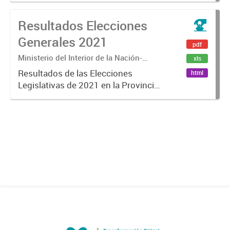
Resultados Elecciones
Generales 2021
pdf
Ministerio del Interior de la Nación-
xls
Dirección Nacional Electoral- Cámara
Resultados de las Elecciones
html
Nacional Electoral Junta Electoral de
Legislativas de 2021 en la Provincia
Mendoza
de Mendoza. A nivel nacional,
provincial y municipal.