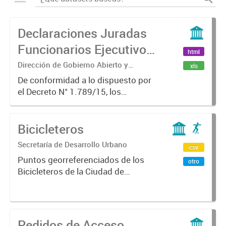
Declaraciones Juradas
Funcionarios Ejecutivo y
html
HCD
Dirección de Gobierno Abierto y
xls
Participación Ciudadana
De conformidad a lo dispuesto por
el Decreto N° 1.789/15, los
funcionarios y empleados
comprendidos en el artículo 2, 12 y
Bicicleteros
13 de dicha norma, están obligados
a presentar la Declaración Jurada...
Secretaría de Desarrollo Urbano
csv
Puntos georreferenciados de los
otro
Bicicleteros de la Ciudad de
Mendoza
Pedidos de Acceso