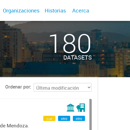
Organizaciones
Historias
Acerca
180
DATASETS
Ordenar por
csv
otro
otro
d de Mendoza.