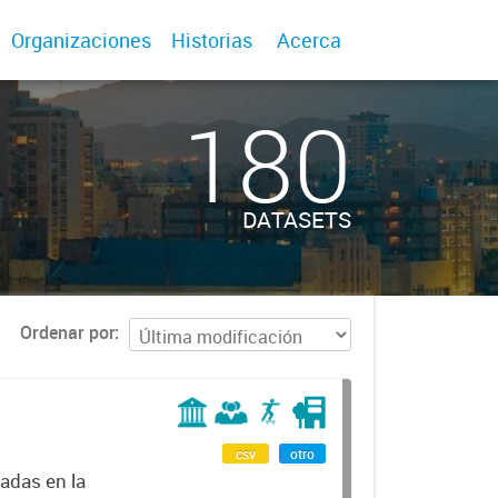
Organizaciones
Historias
Acerca
180
DATASETS
Ordenar por
csv
otro
adas en la