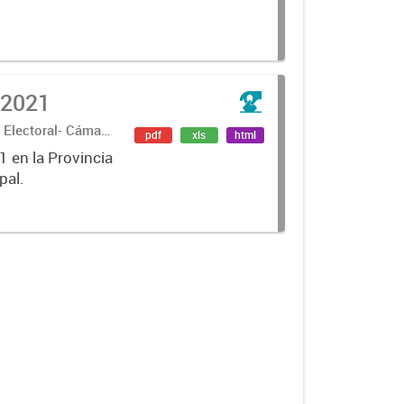
Resultados Elecciones Generales 2021
l Electoral- Cámara
pdf
xls
html
1 en la Provincia
pal.