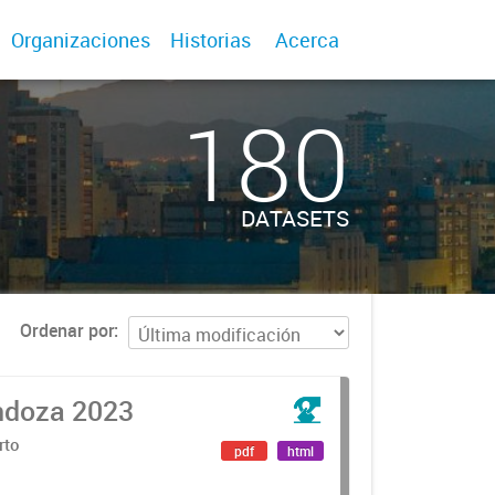
Organizaciones
Historias
Acerca
180
DATASETS
Ordenar por
ndoza 2023
rto
pdf
html