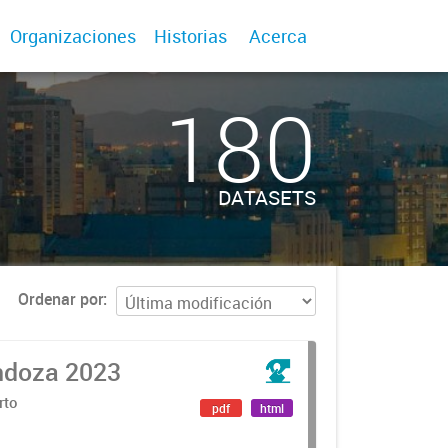
Organizaciones
Historias
Acerca
180
DATASETS
Ordenar por
ndoza 2023
rto
pdf
html