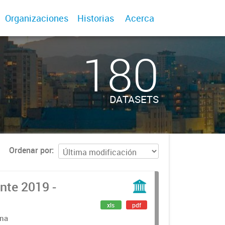
Organizaciones
Historias
Acerca
180
DATASETS
Ordenar por
nte 2019 -
xls
pdf
ana