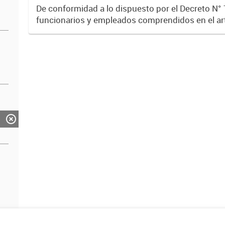
De conformidad a lo dispuesto por el Decreto N° 
funcionarios y empleados comprendidos en el art
de dicha norma, están obligados a presentar la D
Jurada...