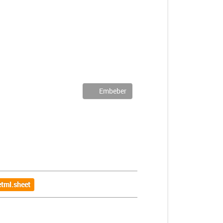
Embeber
tml.sheet